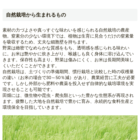
自然栽培から生まれるもの
素材の力づよさや真っすぐな味わいを感じられる自然栽培の農産
物。窒素分の少ない環境下では、植物は生育に見合うだけの窒素量
を吸収するため、丈夫な細胞壁を持ちます。
野菜は緻密でなめらかな質感をもち、透明感を感じられる味わい
に。お米は艶やかに炊き上がり、喉越しも良く身体に溶け込んでい
きます。保存性も高まり、野菜は傷みにくく、お米は長期間美味し
くいただくことができます。
自然栽培は、土づくりの準備期間、慣行栽培と比較した時の収穫量
の違い（お米の場合で30～50％減）があり、農業経営に工夫が必要
です。しかし外部から肥料や農薬を投入せず自律的な栽培環境を実
現させることも可能です。
田畑には、微生物や昆虫・爬虫類といった豊かな生態系が再現され
ます。疲弊した大地を自然栽培で豊かに育み、永続的な食料生産と
環境保全を目指していきます。