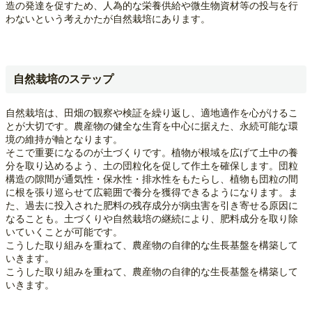
造の発達を促すため、人為的な栄養供給や微生物資材等の投与を行
わないという考えかたが自然栽培にあります。
自然栽培のステップ
自然栽培は、田畑の観察や検証を繰り返し、適地適作を心がけるこ
とが大切です。農産物の健全な生育を中心に据えた、永続可能な環
境の維持が軸となります。
そこで重要になるのが土づくりです。植物が根域を広げて土中の養
分を取り込めるよう、土の団粒化を促して作土を確保します。団粒
構造の隙間が通気性・保水性・排水性をもたらし、植物も団粒の間
に根を張り巡らせて広範囲で養分を獲得できるようになります。ま
た、過去に投入された肥料の残存成分が病虫害を引き寄せる原因に
なることも。土づくりや自然栽培の継続により、肥料成分を取り除
いていくことが可能です。
こうした取り組みを重ねて、農産物の自律的な生長基盤を構築して
いきます。
こうした取り組みを重ねて、農産物の自律的な生長基盤を構築して
いきます。