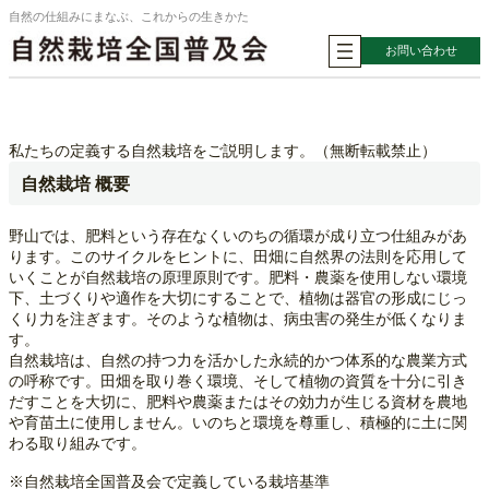
内
自然の仕組みにまなぶ、これからの生きかた
容
お問い合わせ
を
ス
キ
ッ
プ
私たちの定義する自然栽培をご説明します。（無断転載禁止）
自然栽培 概要
野山では、肥料という存在なくいのちの循環が成り立つ仕組みがあ
ります。このサイクルをヒントに、田畑に自然界の法則を応用して
いくことが自然栽培の原理原則です。肥料・農薬を使用しない環境
下、土づくりや適作を大切にすることで、植物は器官の形成にじっ
くり力を注ぎます。そのような植物は、病虫害の発生が低くなりま
す。
自然栽培は、自然の持つ力を活かした永続的かつ体系的な農業方式
の呼称です。田畑を取り巻く環境、そして植物の資質を十分に引き
だすことを大切に、肥料や農薬またはその効力が生じる資材を農地
や育苗土に使用しません。いのちと環境を尊重し、積極的に土に関
わる取り組みです。
※自然栽培全国普及会で定義している栽培基準